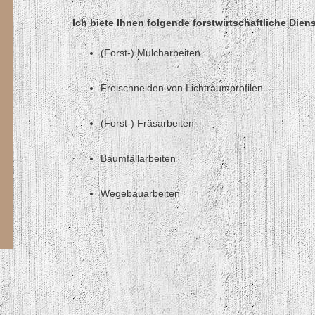
Ich biete Ihnen folgende forstwirtschaftliche Dien
(Forst-) Mulcharbeiten
Freischneiden von Lichtraumprofilen
(Forst-) Fräsarbeiten
Baumfällarbeiten
Wegebauarbeiten